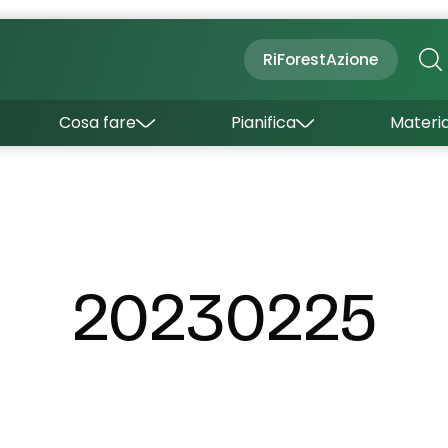
Cultura
Outdoor
Dove dormire
RiForestAzione
Con bambini
Come arrivare
I borghi
Sapori
Come muoversi
Cosa fare
Pianifica
Materia
Curiosità
Inverno
Wishlist
Estate
Uffici turistici
Esperienze
20230225