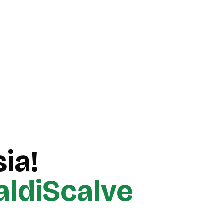
ia!
aldiScalve