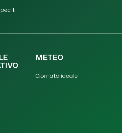
ec.it
LE
METEO
TIVO
Giornata ideale