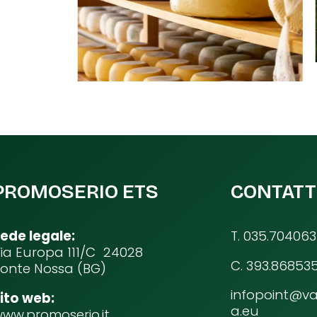
PROMOSERIO ETS
CONTATT
ede legale:
T. 035.704063
ia Europa 111/C 24028
C. 393.86853
onte Nossa (BG)
infopoint@va
ito web:
a.eu
ww.promoserio.it