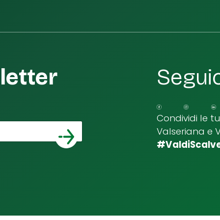
etter
Seguic
Condividi le t
Valseriana e 
*
a email
#ValdiScalv