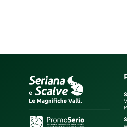
S
V
P
S
w