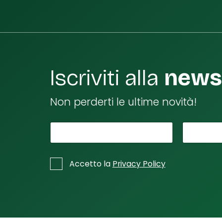
Iscriviti alla
newsl
Non perderti le ultime novità!
*
S
Il tuo nome
La tu
p
u
*
C
Accetto la
Privacy Policy
n
a
s
t
e
a
l
C
l
a
e