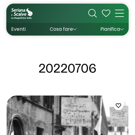
Cultura
Outdoor
Dove dormire
Come arrivare
Con bambini
Sapori
Come muoversi
Wishlist
Eventi
Cosa fare
Pianifica
Inverno
Estate
Uffici turistici
Esperienze
20220706