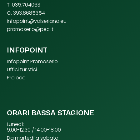
T. 035.704063
C. 393.8685354
infopoint@valseriana.eu
promoserio@pec.it
INFOPOINT
Infopoint Promoserio
Uffici turistici
Proloco
ORARI BASSA STAGIONE
Lunedì:
9.00-12.30 / 14.00-18.00
Da martedì a sabato: