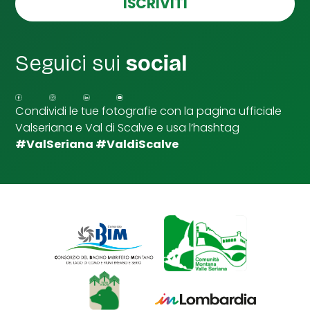
ISCRIVITI
a
l
l
e
d
Seguici sui
social
i
S
p
u
Condividi le tue fotografie con la pagina ufficiale
n
Valseriana e Val di Scalve e usa l’hashtag
t
a
#ValSeriana #ValdiScalve