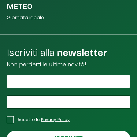
METEO
Giornata ideale
Iscriviti alla
newsletter
Non perderti le ultime novità!
*
Il tuo nome
n
o
m
e
*
La tua email
n
o
*
C
m
Accetto la
Privacy Policy
a
e
s
L
e