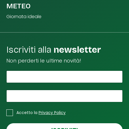
METEO
Giornata ideale
Iscriviti alla
newsletter
Non perderti le ultime novità!
*
Il tuo nome
d
i
L
a
*
La tua email
*
*
C
Accetto la
Privacy Policy
a
s
e