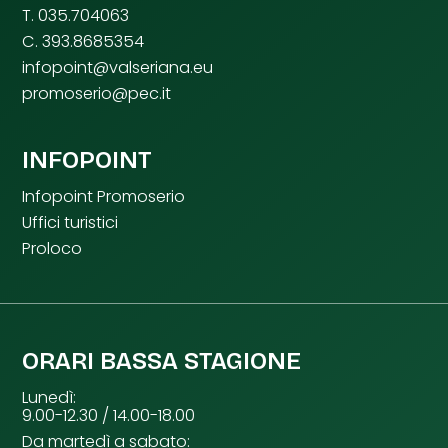
T. 035.704063
C. 393.8685354
infopoint@valseriana.eu
promoserio@pec.it
INFOPOINT
Infopoint Promoserio
Uffici turistici
Proloco
ORARI BASSA STAGIONE
Lunedì:
9.00-12.30 / 14.00-18.00
Da martedì a sabato: