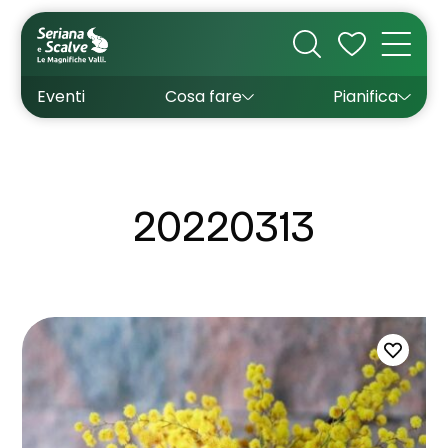
Cultura
Outdoor
Dove dormire
Come arrivare
Con bambini
Sapori
Come muoversi
Wishlist
Eventi
Cosa fare
Pianifica
Inverno
Estate
Uffici turistici
Esperienze
20220313