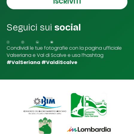
ISCRIVITI
l
l
e
d
Seguici sui
social
i
S
p
u
Condividi le tue fotografie con la pagina ufficiale
n
Valseriana e Val di Scalve e usa l’hashtag
t
a
#ValSeriana #ValdiScalve