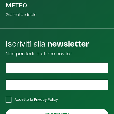
METEO
Giornata ideale
Iscriviti alla
newsletter
Non perderti le ultime novità!
*
Il tuo nome
*
L
a
I
*
La tua email
l
*
C
Accetto la
Privacy Policy
a
s
e