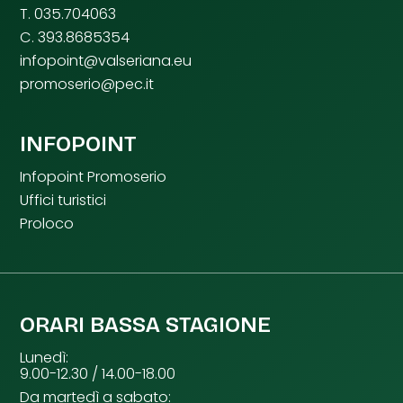
T. 035.704063
C. 393.8685354
infopoint@valseriana.eu
promoserio@pec.it
INFOPOINT
Infopoint Promoserio
Uffici turistici
Proloco
ORARI BASSA STAGIONE
Lunedì:
9.00-12.30 / 14.00-18.00
Da martedì a sabato: