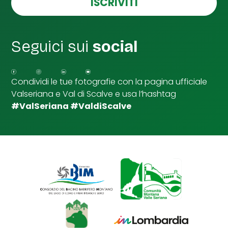
ISCRIVITI
l
l
e
d
Seguici sui
social
i
S
p
u
Condividi le tue fotografie con la pagina ufficiale
n
Valseriana e Val di Scalve e usa l’hashtag
t
a
#ValSeriana #ValdiScalve