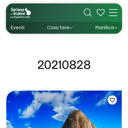
Cultura
Outdoor
Dove dormire
Come arrivare
Con bambini
Sapori
Come muoversi
Wishlist
Eventi
Cosa fare
Pianifica
Inverno
Estate
Uffici turistici
Esperienze
20210828