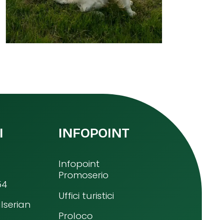
I
INFOPOINT
Infopoint
Promoserio
54
Uffici turistici
lserian
Proloco