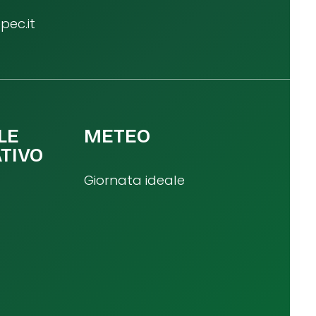
ec.it
LE
METEO
TIVO
Giornata ideale