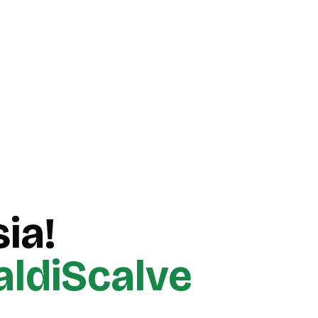
ia!
aldiScalve