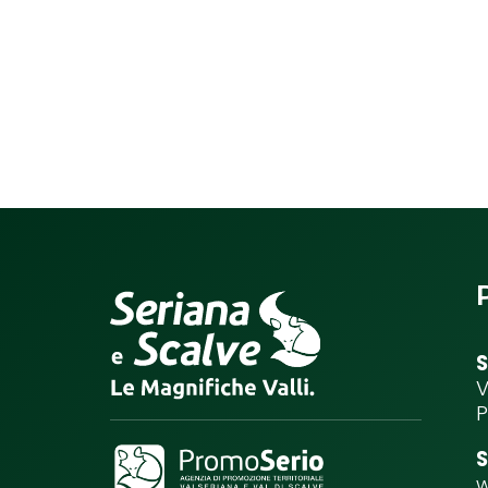
S
V
P
S
w