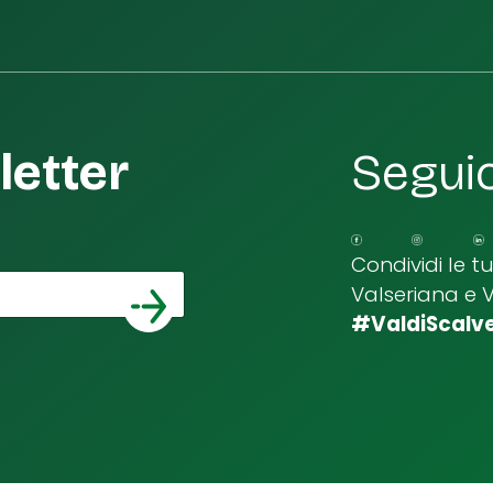
etter
Seguic
Condividi le t
Valseriana e 
*
a email
#ValdiScalv