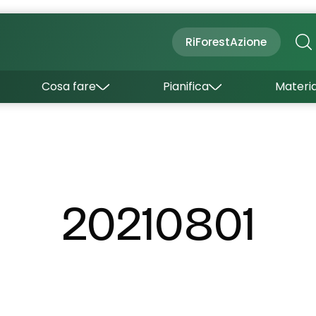
Cultura
Outdoor
Dove dormire
RiForestAzione
Con bambini
Come arrivare
I borghi
Sapori
Come muoversi
Cosa fare
Pianifica
Materia
Curiosità
Inverno
Wishlist
Estate
Uffici turistici
Esperienze
20210801