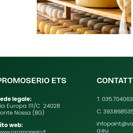
PROMOSERIO ETS
CONTATT
ede legale:
T. 035.704063
ia Europa 111/C 24028
C. 393.86853
onte Nossa (BG)
infopoint@va
ito web:
a.eu
ww.promoserio.it