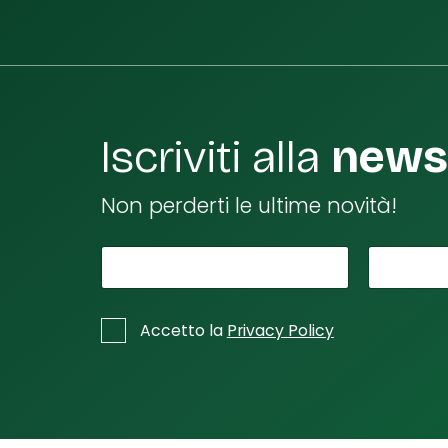
Iscriviti alla
newsl
Non perderti le ultime novità!
*
Il tuo nome
Il
La tu
t
u
*
C
Accetto la
Privacy Policy
a
a
s
t
e
u
l
a
l
e