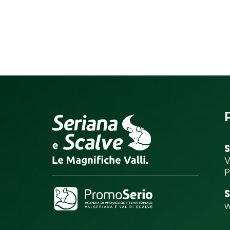
S
V
P
S
w