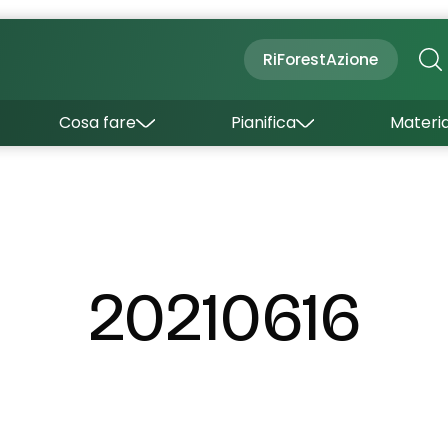
Cultura
Outdoor
Dove dormire
RiForestAzione
Con bambini
Come arrivare
I borghi
Sapori
Come muoversi
Cosa fare
Pianifica
Materia
Curiosità
Inverno
Wishlist
Estate
Uffici turistici
Esperienze
20210616