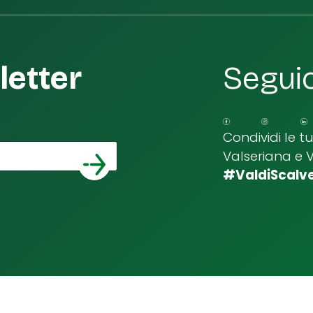
etter
Seguic
Condividi le t
Valseriana e 
*
a email
#ValdiScalv