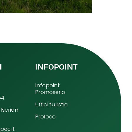
I
INFOPOINT
Infopoint
Promoserio
54
Uffici turistici
lserian
Proloco
ec.it