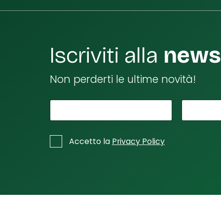
Iscriviti alla
newsl
Non perderti le ultime novità!
*
n
Il tuo nome
La tu
o
m
*
C
Accetto la
Privacy Policy
e
a
s
e
e
m
l
ai
l
l
e
d
e
i
m