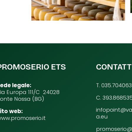
PROMOSERIO ETS
CONTATT
ede legale:
T. 035.704063
ia Europa 111/C 24028
C. 393.86853
onte Nossa (BG)
infopoint@va
ito web:
a.eu
ww.promoserio.it
promoserio@p