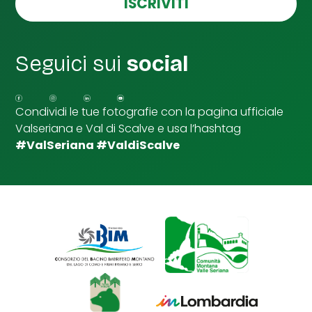
ISCRIVITI
l
l
e
d
Seguici sui
social
i
S
p
u
Condividi le tue fotografie con la pagina ufficiale
n
Valseriana e Val di Scalve e usa l’hashtag
t
a
#ValSeriana #ValdiScalve