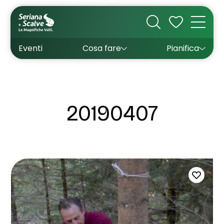
Cultura
Outdoor
Dove dormire
Come arrivare
Con bambini
Sapori
Come muoversi
Wishlist
Eventi
Cosa fare
Pianifica
Inverno
Estate
Uffici turistici
Esperienze
20190407