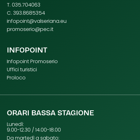
T. 035.704063
C. 393.8685354
infopoint@valseriana.eu
promoserio@pec.it
INFOPOINT
Infopoint Promoserio
Uffici turistici
Proloco
ORARI BASSA STAGIONE
Lunedì:
9.00-12.30 / 14.00-18.00
Da martedì a sabato: