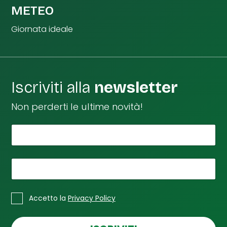
METEO
Giornata ideale
Iscriviti alla
newsletter
Non perderti le ultime novità!
*
e
Il tuo nome
m
a
i
*
La tua email
l
t
*
C
u
Accetto la
Privacy Policy
a
a
s
*
e