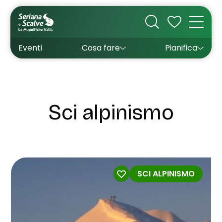
Cultura
Outdoor
Dove dormire
Come arrivare
Con bambini
Sapori
Come muoversi
Wishlist
Eventi
Cosa fare
Pianifica
Inverno
Estate
Uffici turistici
Esperienze
Sci alpinismo
SCI ALPINISMO