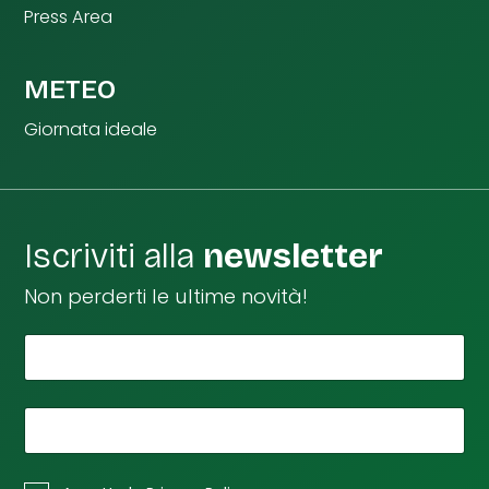
Press Area
METEO
Giornata ideale
Iscriviti alla
newsletter
Non perderti le ultime novità!
*
Il tuo nome
S
p
u
n
*
La tua email
t
a
*