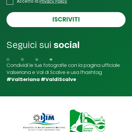
C
e
Accetto la
Privacy Policy
a
m
s
a
e
ISCRIVITI
i
l
l
l
e
e
m
d
a
Seguici sui
social
i
i
S
l
p
u
Condividi le tue fotografie con la pagina ufficiale
n
Valseriana e Val di Scalve e usa l’hashtag
t
a
#ValSeriana #ValdiScalve