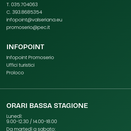
T. 035.704063
C. 393.8685354
infopoint@valseriana.eu
promoserio@pec.it
INFOPOINT
Infopoint Promoserio
Uffici turistici
Proloco
ORARI BASSA STAGIONE
Lunedì:
9.00-12.30 / 14.00-18.00
Da martedì a sabato: