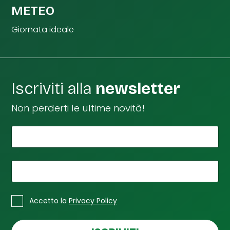
METEO
Giornata ideale
Iscriviti alla
newsletter
Non perderti le ultime novità!
*
e
Il tuo nome
m
a
i
*
La tua email
l
S
*
C
p
Accetto la
Privacy Policy
a
u
s
n
e