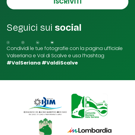
ISCRIVITI
t
l
a
l
S
e
p
d
u
Seguici sui
social
i
n
S
t
p
a
u
Condividi le tue fotografie con la pagina ufficiale
n
Valseriana e Val di Scalve e usa l’hashtag
t
a
#ValSeriana #ValdiScalve