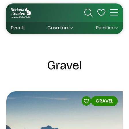
Cultura
Outdoor
Dove dormire
Come arrivare
Con bambini
Sapori
Come muoversi
Wishlist
Eventi
Cosa fare
Pianifica
Inverno
Estate
Uffici turistici
Esperienze
Gravel
GRAVEL