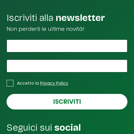
Iscriviti alla
newsletter
Non perderti le ultime novità!
*
Il tuo nome
*
t
u
a
*
La tua email
C
a
*
C
s
Accetto la
Privacy Policy
a
e
s
l
e
ISCRIVITI
l
l
e
l
e
d
Seguici sui
social
i
S