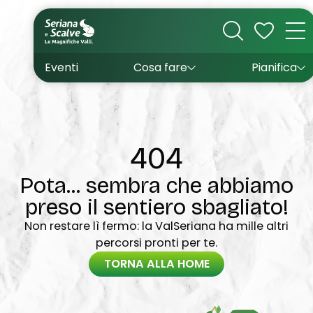
Cultura
Outdoor
Dove dormire
Come arrivare
Con bambini
Sapori
Come muoversi
Wishlist
Eventi
Cosa fare
Pianifica
Inverno
Estate
Uffici turistici
Esperienze
404
Pota... sembra che abbiamo
preso il sentiero sbagliato!
Non restare lì fermo: la ValSeriana ha mille altri
percorsi pronti per te.
TORNA ALLA HOME