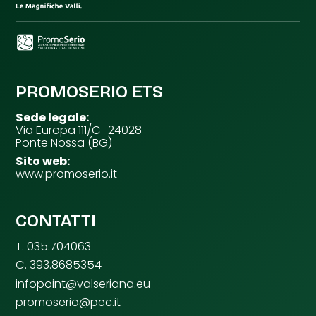
PROMOSERIO ETS
Sede legale:
Via Europa 111/C 24028
Ponte Nossa (BG)
Sito web:
www.promoserio.it
CONTATTI
T. 035.704063
C. 393.8685354
infopoint@valseriana.eu
promoserio@pec.it