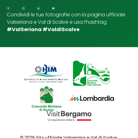
p
u
Condividi le tue fotografie con la pagina ufficiale
n
Valseriana e Val di Scalve e usa l’hashtag
t
a
#ValSeriana #ValdiScalve
© 2026 Sito ufficiale Valseriana e Val di Scalve